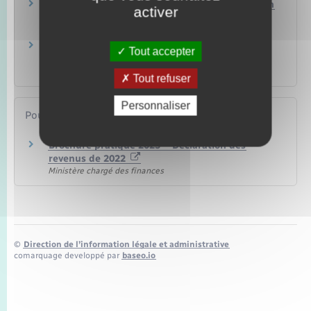
Impôt sur le revenu – Revenus locatifs (location
activer
non meublée)
Argent – Impôts – Consommation
Impôt sur le revenu – Revenus d'une location
Tout accepter
meublée
Argent – Impôts – Consommation
Tout refuser
Personnaliser
Pour en savoir plus
Brochure pratique 2023 – Déclaration des
revenus de 2022
Ministère chargé des finances
©
Direction de l’information légale et administrative
comarquage developpé par
baseo.io