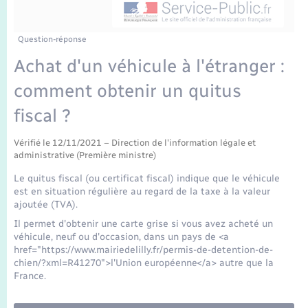
Enfants – Jeunes
Mariage – PACS
Question-réponse
Achat d'un véhicule à l'étranger :
Parrainage civil
comment obtenir un quitus
Recensement
fiscal ?
Vérifié le 12/11/2021 – Direction de l'information légale et
administrative (Première ministre)
Le quitus fiscal (ou certificat fiscal) indique que le véhicule
est en situation régulière au regard de la taxe à la valeur
ajoutée (TVA).
Il permet d'obtenir une carte grise si vous avez acheté un
véhicule, neuf ou d'occasion, dans un pays de <a
href="https://www.mairiedelilly.fr/permis-de-detention-de-
chien/?xml=R41270">l'Union européenne</a> autre que la
France.