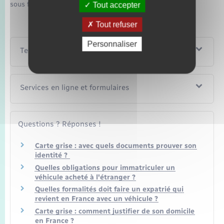
sous forme de document numérique.
Tout accepter
Tout refuser
Personnaliser
Textes de référence
Services en ligne et formulaires
Questions ? Réponses !
Carte grise : avec quels documents prouver son
identité ?
Quelles obligations pour immatriculer un
véhicule acheté à l'étranger ?
Quelles formalités doit faire un expatrié qui
revient en France avec un véhicule ?
Carte grise : comment justifier de son domicile
en France ?