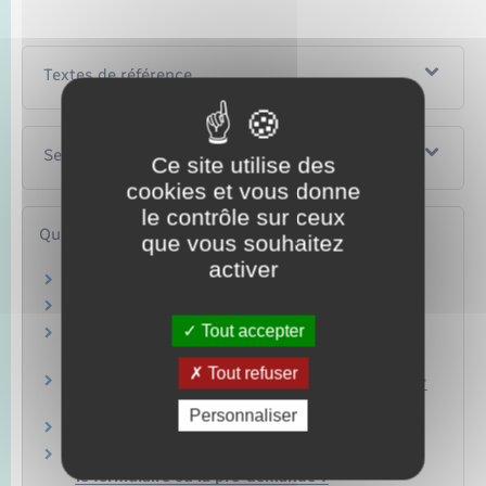
Textes de référence
Services en ligne et formulaires
Ce site utilise des
cookies et vous donne
le contrôle sur ceux
Questions ? Réponses !
que vous souhaitez
activer
Quel recours si votre demande n'aboutit pas ?
Comment prouver l'autorité parentale ?
Tout accepter
Que faire si la carte déclarée volée est
retrouvée ?
Tout refuser
Carte d'identité / Passeport : comment prouver
sa nationalité française ?
Personnaliser
Comment prouver le domicile ?
Carte d'identité / Passeport : comment remplir
le formulaire ou la pré-demande ?