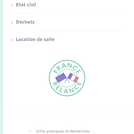
Etat civil
Déchets
Location de salle
FR
EN
Infos pratiques et démarches
Traduction du