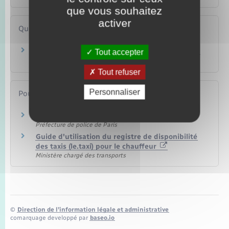
que vous souhaitez
activer
Questions ? Réponses !
Quel paiement un professionnel peut-il refuser
Tout accepter
(espèce, chèque, carte bancaire) ?
Tout refuser
Personnaliser
Pour en savoir plus
Taxis parisiens : vous êtes client
Préfecture de police de Paris
Guide d'utilisation du registre de disponibilité
des taxis (le.taxi) pour le chauffeur
Ministère chargé des transports
©
Direction de l’information légale et administrative
comarquage developpé par
baseo.io