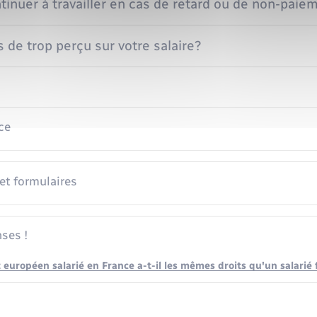
inuer à travailler en cas de retard ou de non-paiem
s de trop perçu sur votre salaire?
ce
 et formulaires
ses !
 européen salarié en France a-t-il les mêmes droits qu'un salarié 