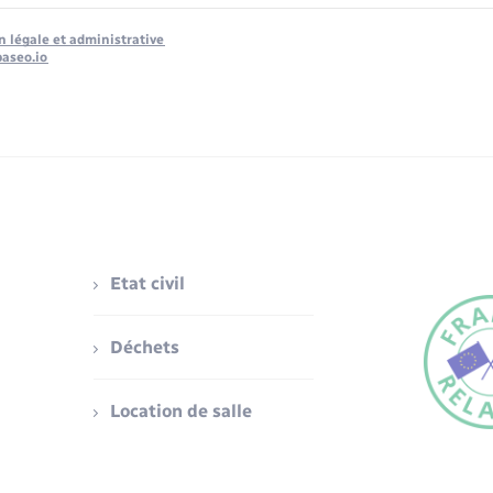
n légale et administrative
baseo.io
Etat civil
Déchets
Location de salle