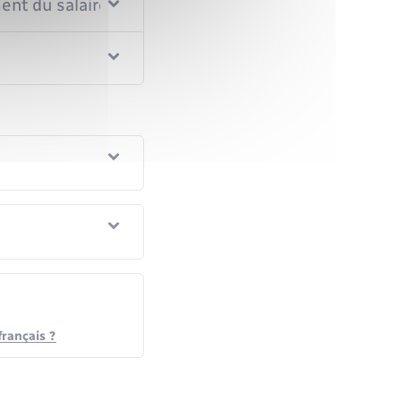
ent du salaire ?
français ?