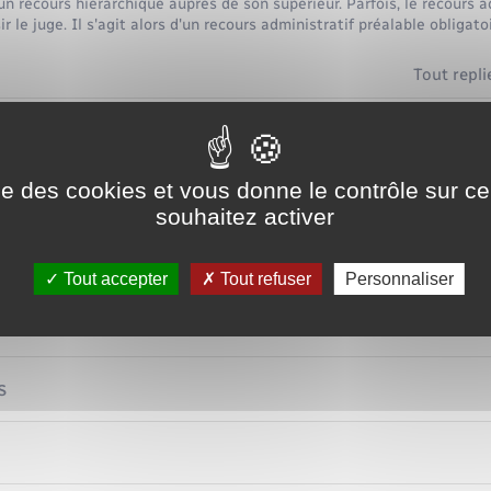
n recours hiérarchique auprès de son supérieur. Parfois, le recours a
r le juge. Il s'agit alors d'un recours administratif préalable obligato
Tout repli
ns peuvent être contestées ?
ise des cookies et vous donne le contrôle sur 
x ou recours hiérarchique : quelles différences ?
souhaitez activer
able est-il obligatoire ?
Tout accepter
Tout refuser
Personnaliser
un recours ?
rs