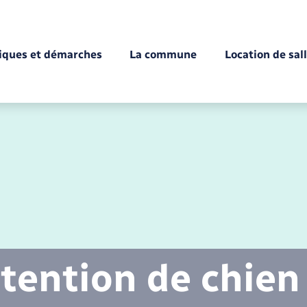
tiques et démarches
La commune
Location de sal
Déchèteries
Documents d’identité
Enfance
Conseil municipal
Etat-civil - Papiers -
Citoyenneté
tention de chien
Mariage – PACS