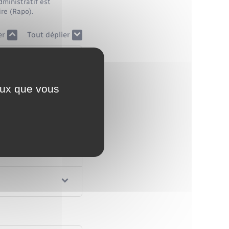
dministratif est
ire (Rapo).
er
Tout déplier
ceux que vous