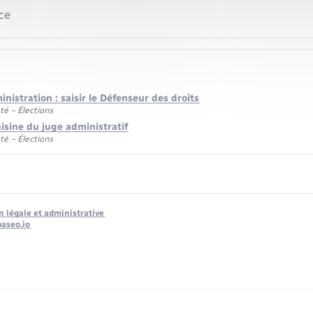
ce
inistration : saisir le Défenseur des droits
té – Élections
isine du juge administratif
té – Élections
n légale et administrative
baseo.io