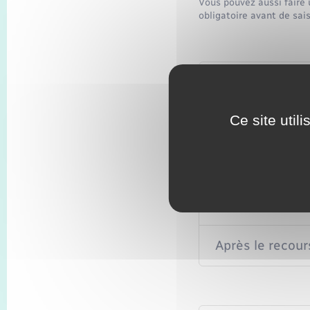
Vous pouvez aussi faire u
obligatoire avant de saisi
Quelles décisio
Ce site util
Recours gracieu
Le recours préal
Comment faire 
Après le recou