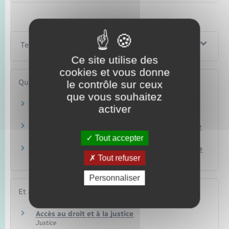
Textes de référence
Ce site utilise des
cookies et vous donne
Questions ? Réponses !
le contrôle sur ceux
que vous souhaitez
Qu'est-ce qu'une question prioritaire de
activer
constitutionnalité (QPC) ?
Peut-on faire opposition à une décision du juge
administratif ?
Tout accepter
Peut-on demander la révision d'une décision de
Tout refuser
justice administrative ?
Personnaliser
Et aussi
Accès au droit et à la justice
Justice