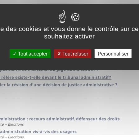
ce
ise des cookies et vous donne le contrôle sur 
souhaitez activer
ses !
Tout accepter
Tout refuser
Personnaliser
ppliquer une décision du juge administratif ?
position à une décision du juge administratif ?
référé existe-t-elle devant le tribunal administratif?
 la révision d'une décision de justice administrative ?
dministration : recours administratif, défenseur des droits
té – Élections
'administration vis-à-vis des usagers
té – Élections