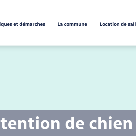
tiques et démarches
La commune
Location de sal
Déchèteries
Documents d’identité
Enfance
Conseil municipal
Etat-civil - Papiers -
Citoyenneté
tention de chien
Mariage – PACS