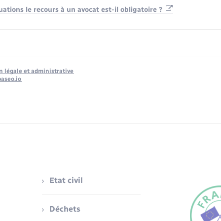
uations le recours à un avocat est-il obligatoire ?
n légale et administrative
baseo.io
Etat civil
Déchets