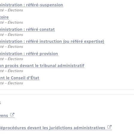
ministration : référé-suspension
té – Élections
toire
té – Élections
ministration : référé constat
té – Élections
inistration : référé instruction (ou référé expertise)
té – Élections
inistration : référé provision
té – Élections
n procès devant le tribunal administratif
té – Élections
nt le Conseil d'État
té – Élections
s
oyens
léprocédures devant les juridictions administratives