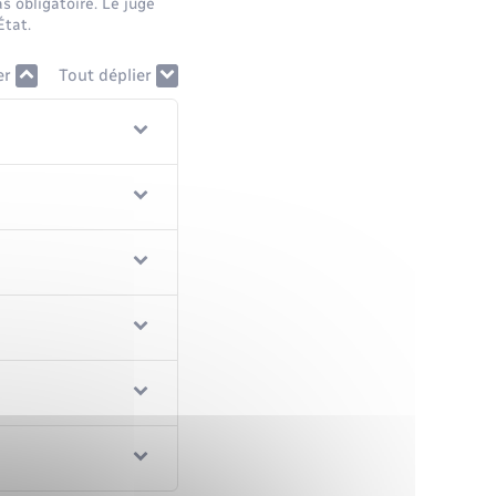
s obligatoire. Le juge
État.
er
Tout déplier