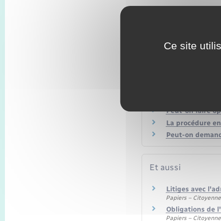
Textes de référen
Ce site util
Questions ? Répon
Comment faire a
Peut-on faire op
La procédure en 
Peut-on demander
Et aussi
Litiges avec l'a
Papiers – Citoyenne
Obligations de l
Papiers – Citoyenne