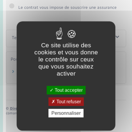
Le contrat vous impose de souscrire une assurance
Textes de référence
Ce site utilise des
cookies et vous donne
le contrôle sur ceux
Pour en savoir plus
que vous souhaitez
Réglementation des meublés de tourisme
activer
Ministère chargé de l'économie
Tout accepter
Tout refuser
©
Direction de l’information légale et administrative
Personnaliser
comarquage developpé par
baseo.io