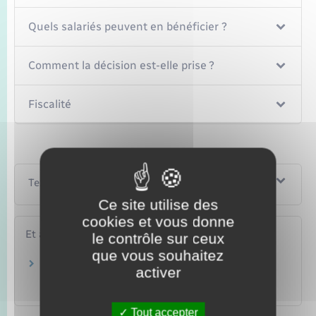
Quels salariés peuvent en bénéficier ?
Comment la décision est-elle prise ?
Fiscalité
Textes de référence
Ce site utilise des
cookies et vous donne
Et aussi
le contrôle sur ceux
que vous souhaitez
Épargne salariale, participation et
activer
intéressement
Argent – Impôts – Consommation
Tout accepter