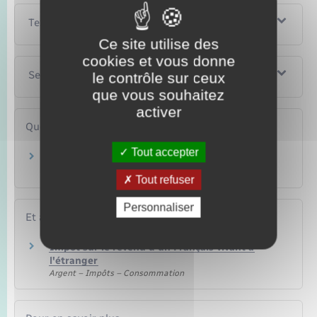
Textes de référence
Ce site utilise des
cookies et vous donne
Services en ligne et formulaires
le contrôle sur ceux
que vous souhaitez
activer
Questions ? Réponses !
Tout accepter
Quelle est la date limite pour faire sa
déclaration de revenus ?
Tout refuser
Personnaliser
Et aussi
Impôt sur le revenu d'un Français vivant à
l'étranger
Argent – Impôts – Consommation