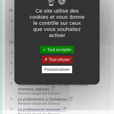
Ce site utilise des
Et aussi
cookies et vous donne
Impôts locaux
le contrôle sur ceux
Argent – Impôts – Consommation
que vous souhaitez
activer
Pour en savoir plus
Tout accepter
Site des impôts
Ministère chargé des finances
Tout refuser
Calendrier fiscal des particuliers
Ministère chargé des finances
Personnaliser
Brochure pratique – Impôts locaux 2023
Ministère chargé des finances
Paiement des impôts : TIPSEPA, chèque,
virement, espèces
Ministère chargé des finances
Le prélèvement à l'échéance
Ministère chargé des finances
Le prélèvement mensuel
Ministère chargé des finances