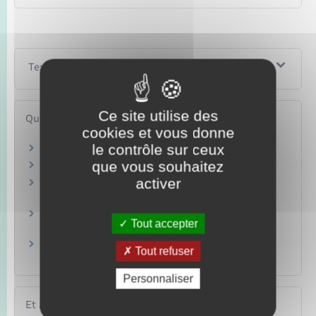
Textes de référence
Ce site utilise des
Questions ? Réponses !
cookies et vous donne
le contrôle sur ceux
Comment obtenir la nationalité française ?
que vous souhaitez
Dans quels cas un enfant est-il Français ?
activer
Un enfant né apatride en France devient-il
Français ?
Peut-on avoir plusieurs nationalités en
Tout accepter
France ?
Traduction d'un document : comment trouver
Tout refuser
un traducteur agréé ?
Personnaliser
Et aussi