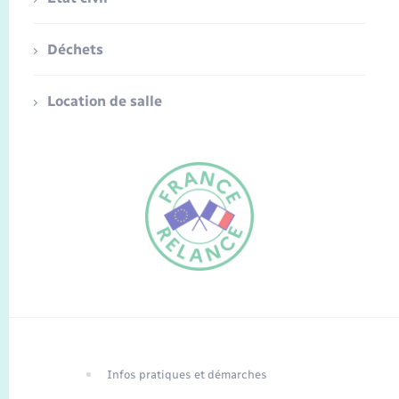
Déchets
Location de salle
FR
EN
Infos pratiques et démarches
Traduction du
DE
site automatisée