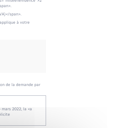
ass="miseenevidence">2
span>.
SVA)</span>.
applique à votre
ion de la demande par
 mars 2022, la <a
licite