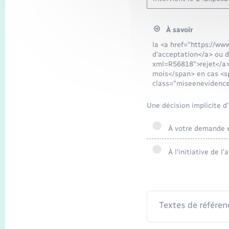
À savoir
la <a href="https://ww
d'acceptation</a> ou d
xml=R56818">rejet</a> 
mois</span> en cas <s
class="miseenevidenc
Une décision implicite d
À votre demande en
À l'initiative de l
Textes de référen