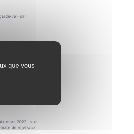
gardé</a> par
ntaire
sauf dans certains cas
ceux que vous
en Conseil des ministres
ernationaux et européens
ipes à valeur
ion de la demande par
t> mars 2022, la <a
icite de rejet</a>