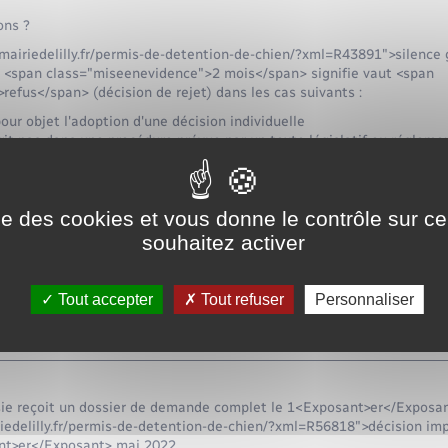
ons ?
mairiedelilly.fr/permis-de-detention-de-chien/?xml=R43891">silence 
t <span class="miseenevidence">2 mois</span> signifie vaut <span
efus</span> (décision de rejet) dans les cas suivants :
ur objet l'adoption d'une décision individuelle
it pas dans une procédure prévue par un texte législatif ou régleme
e caractère d'une réclamation ou d'un recours administratif
un caractère financier (par exemple une demande d'indemnisation), 
é sociale
ise des cookies et vous donne le contrôle sur 
es relations entre l'administration et ses agents
e de la règle "silence vaut accord" par décret en Conseil d'État et 
souhaitez activer
icite ne serait pas compatible avec le respect des engagements int
ction de la sécurité nationale, la protection des libertés et des princ
a sauvegarde de l'ordre public
Tout accepter
Tout refuser
Personnaliser
="miseenevidence">2 mois</span> court à partir de la date de récept
ment saisie.
isie reçoit un dossier de demande complet le 1<Exposant>er</Exposan
iedelilly.fr/permis-de-detention-de-chien/?xml=R56818">décision impl
ant>er</Exposant> mai 2022.