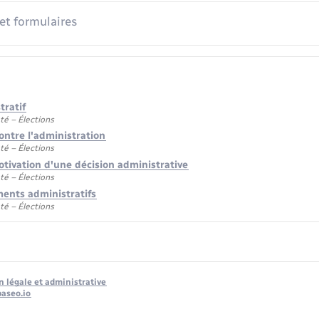
 et formulaires
tratif
té – Élections
contre l'administration
té – Élections
otivation d'une décision administrative
té – Élections
ents administratifs
té – Élections
n légale et administrative
baseo.io