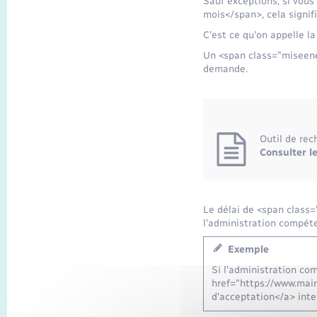
Sauf exceptions, si vou
mois</span>, cela signi
C'est ce qu'on appelle l
Un <span class="miseenev
demande.
Outil de rec
Consulter l
Le délai de <span class
l'administration compét
Exemple
Si l'administration c
href="https://www.mair
d'acceptation</a> int