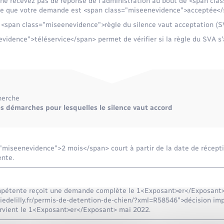
s ne recevez pas de réponse de l'administration au bout de <span cl
fie que votre demande est <span class="miseenevidence">acceptée</
a <span class="miseenevidence">règle du silence vaut acceptation (
idence">téléservice</span> permet de vérifier si la règle du SVA s'
herche
es démarches pour lesquelles le silence vaut accord
="miseenevidence">2 mois</span> court à partir de la date de récept
ente.
ompétente reçoit une demande complète le 1<Exposant>er</Exposant>
iedelilly.fr/permis-de-detention-de-chien/?xml=R58546">décision imp
ervient le 1<Exposant>er</Exposant> mai 2022.