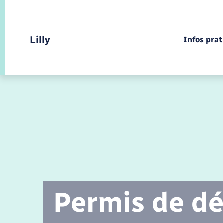
Panneau de gestion des cookies
Lilly
Infos pra
Infos pratiques et démarches
Infos pratiques et démarches
Infos pratiques et démarches
Calendrier de collecte
Concessions funéraires
Ecole
Présentation de la commune
Déchets
Permis de dé
Etat civil
Petite enfance