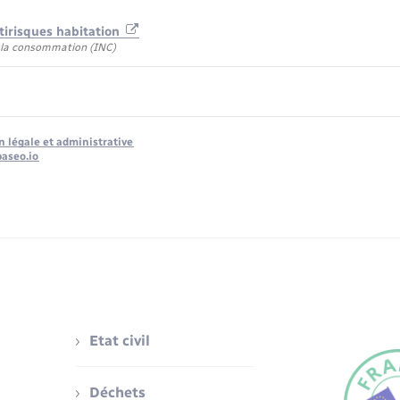
tirisques habitation
e la consommation (INC)
n légale et administrative
baseo.io
Etat civil
Déchets