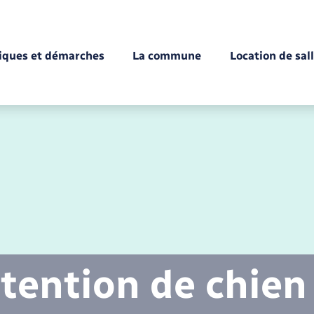
tiques et démarches
La commune
Location de sal
Déchèteries
Documents d’identité
Enfance
Conseil municipal
Etat-civil - Papiers -
Citoyenneté
tention de chien
Mariage – PACS