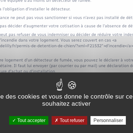
être équipée d'au moins un détecteur de fumée.
a l'obligation d'installer le détecteur.
nce ne peut pas vous sanctionner si vous n'avez pas installé de dét
t pas décider d'augmenter votre cotisation à cause de l'absence de dé
eut pas refuser de vous indemniser ou décider de réduire votre ind
'incendie dans votre logement. Vous serez couvert en cas <a
delilly.fr/permis-de-detention-de-chien/?xml=F21532">d'incendie</a> 
re logement d'un détecteur de fumée, vous pouvez le déclarer à votr
étaire. Il faut lui envoyer (par courrier ou par mail) une déclaration
ure d'achat ou d'installation.
st disponible :
ise des cookies et vous donne le contrôle sur 
souhaitez activer
document
e fumée – Modèle de déclaration à l'assureur
Tout accepter
Tout refuser
Personnaliser
Accéder au modèle de document