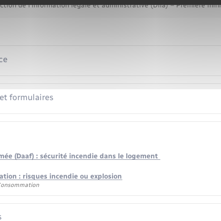
ction de l'information légale et administrative (Dila) – Première min
ce
 et formulaires
mée (Daaf) : sécurité incendie dans le logement
tion : risques incendie ou explosion
 Consommation
s