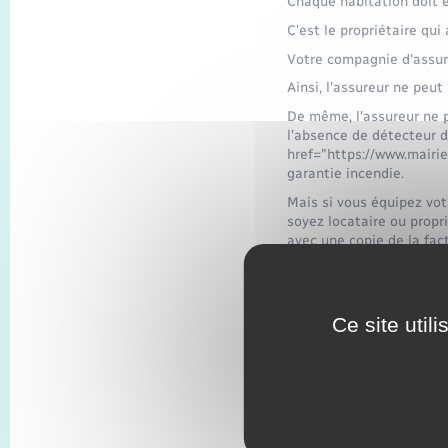
Chaque habitation doit 
C'est le propriétaire qui 
Votre compagnie d'assura
Ainsi, l'assureur ne peu
De même, l'assureur ne p
l'absence de détecteur d
href="https://www.mairie
garantie incendie.
Mais si vous équipez vot
soyez locataire ou propri
avec une copie de la fact
Un modèle de document e
Ce site util
Modèle de 
Détecteur d