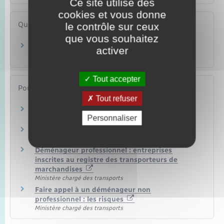
Ce site utilise des
cookies et vous donne
Questions ? Réponses !
le contrôle sur ceux
que vous souhaitez
Qui doit vous indemniser si vous avez subi un
activer
préjudice ?
Tout accepter
Pour en savoir plus
Tout refuser
Le déménagement en 20 questions
Personnaliser
Institut national de la consommation (INC)
Faire appel à un déménageur professionnel
Institut national de la consommation (INC)
Déménageur professionnel : entreprises
inscrites au registre des transporteurs de
marchandises
Ministère chargé des transports
Faire appel à un déménageur non
professionnel : les risques
Ministère chargé des transports