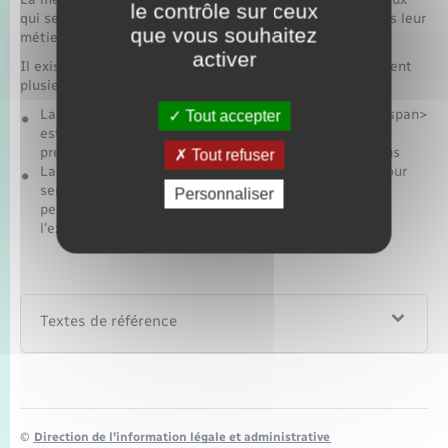
le contrôle sur ceux
qui se sont particulièrement distingués et impliqués dans leur
que vous souhaitez
métier.
activer
Il existe 2 médailles d'honneur qui elles-mêmes comportent
plusieurs échelons :
La <span class="expression">médaille d'ancienneté</span>
Tout accepter
est attribuée à une personne qui a constamment fait
preuve de dévouement dans l'exercice de ses fonctions
Tout refuser
La <span class="expression">médaille avec rosette pour
services exceptionnels</span> est attribuée à une
Personnaliser
personne qui s'est particulièrement distinguée dans
l'exercice de ses fonctions.
Textes de référence
©
Direction de l’information légale et administrative