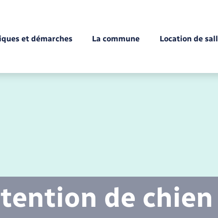
tiques et démarches
La commune
Location de sal
Déchèteries
Documents d’identité
Enfance
Conseil municipal
Etat-civil - Papiers -
Citoyenneté
tention de chien
Mariage – PACS