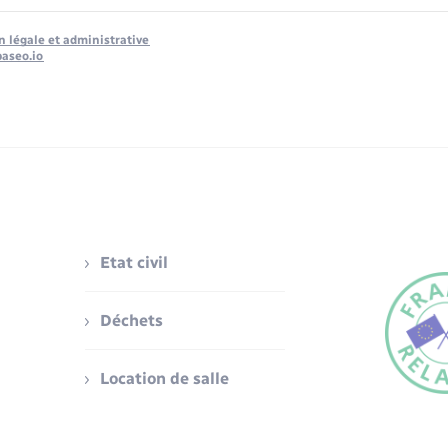
n légale et administrative
baseo.io
Etat civil
Déchets
Location de salle