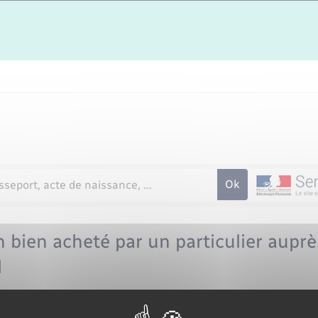
n bien acheté par un particulier auprè
l
ection de l'information légale et administrative (Première ministre)