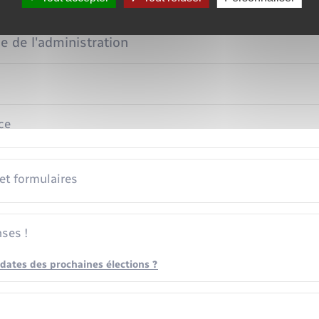
on du droit de vote
e de l'administration
ce
 et formulaires
ses !
 dates des prochaines élections ?