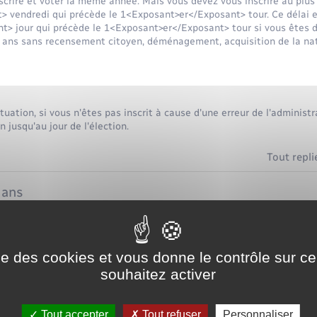
scrire et voter la même année. Mais vous devez vous inscrire au plus 
 vendredi qui précède le 1<Exposant>er</Exposant> tour. Ce délai e
> jour qui précède le 1<Exposant>er</Exposant> tour si vous êtes d
8 ans sans recensement citoyen, déménagement, acquisition de la nati
ituation, si vous n'êtes pas inscrit à cause d'une erreur de l'administ
n jusqu'au jour de l'élection.
Tout repli
 ans
t
ise des cookies et vous donne le contrôle sur 
souhaitez activer
a nationalité française
Tout accepter
Tout refuser
Personnaliser