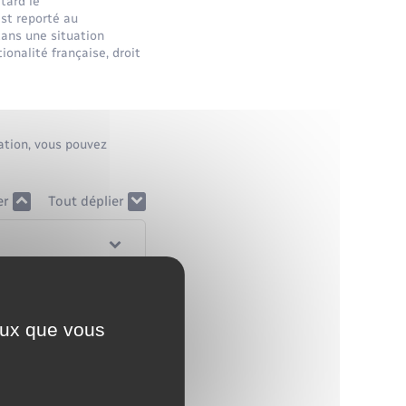
tard le
st reporté au
ans une situation
onalité française, droit
ration, vous pouvez
er
Tout déplier
ceux que vous