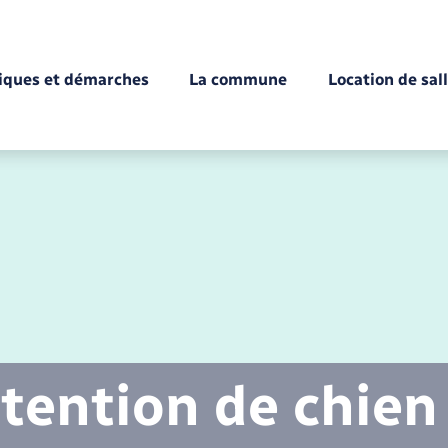
tiques et démarches
La commune
Location de sal
Déchèteries
Documents d’identité
Enfance
Conseil municipal
Etat-civil - Papiers -
Citoyenneté
tention de chien
Mariage – PACS