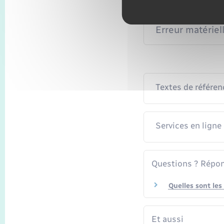
Fin de suspensi
Erreur matériell
Textes de référen
Services en ligne
Questions ? Répon
Quelles sont les
Et aussi