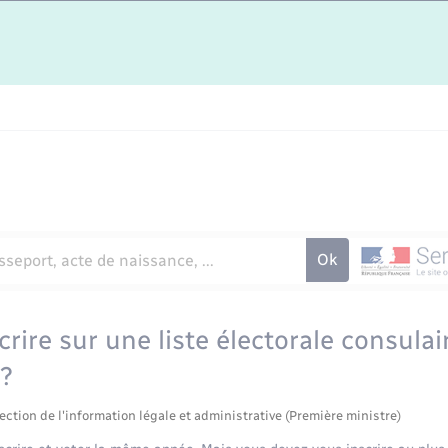
rire sur une liste électorale consulair
?
ection de l'information légale et administrative (Première ministre)