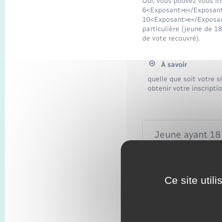
Oui, vous pouvez vous in
6<Exposant>e</Exposant>
10<Exposant>e</Exposant
particulière (jeune de 1
de vote recouvré).
À savoir
quelle que soit votre s
obtenir votre inscriptio
Jeune ayant 18
Déménagemen
Ce site util
Acquisition de l