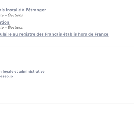
is installé à l'étranger
té – Élections
ation
té – Élections
ulaire au registre des Français établis hors de France
n légale et administrative
baseo.io