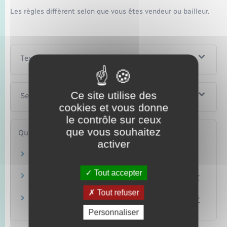
Les règles diffèrent selon que vous êtes vendeur ou bailleur.
Textes de référence
Ce site utilise des
Services en ligne et formulaires
cookies et vous donne
le contrôle sur ceux
que vous souhaitez
Questions ? Réponses !
activer
Peut-on forcer un propriétaire à insonoriser
son logement ?
Tout accepter
Quels sont les diagnostics immobiliers à fournir
en cas de vente ?
Tout refuser
Quels sont les diagnostics immobiliers à fournir
en cas de mise en location ?
Personnaliser