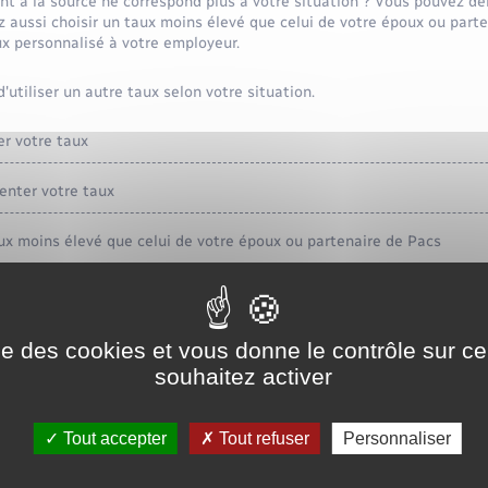
t à la source ne correspond plus à votre situation ? Vous pouvez de
 aussi choisir un taux moins élevé que celui de votre époux ou parte
x personnalisé à votre employeur.
d'utiliser un autre taux selon votre situation.
r votre taux
nter votre taux
x moins élevé que celui de votre époux ou partenaire de Pacs
 que votre employeur connaisse votre taux personnalisé
ise des cookies et vous donne le contrôle sur 
souhaitez activer
ce
Tout accepter
Tout refuser
Personnaliser
 et formulaires