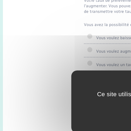
Votre taux de prélèvemen
l'augmenter. Vous pouvez
de transmettre votre tau
Vous avez la possibilité 
Vous voulez baisse
Vous voulez augme
Vous voulez un tau
Vous ne voulez pas
Ce site util
Textes de référen
Services en ligne