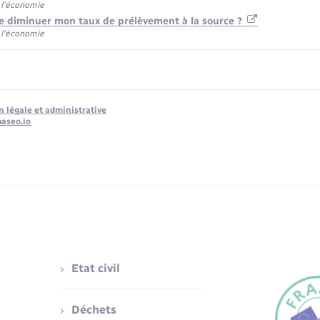
 l'économie
 diminuer mon taux de prélèvement à la source ?
 l'économie
n légale et administrative
baseo.io
Etat civil
Déchets