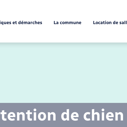
tiques et démarches
La commune
Location de sal
Déchèteries
Documents d’identité
Enfance
Conseil municipal
Etat-civil - Papiers -
Citoyenneté
tention de chien
Mariage – PACS