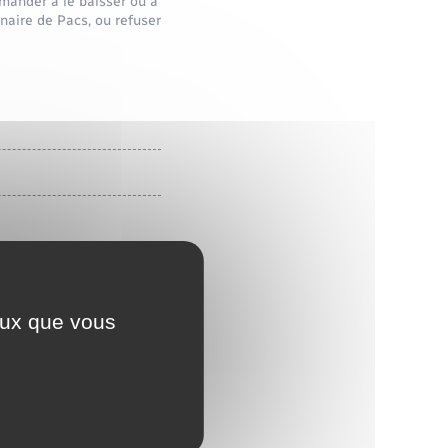
mander à le baisser ou à
naire de Pacs, ou refuser
ceux que vous