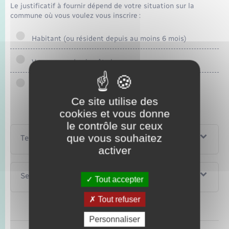
Le justificatif à fournir dépend de votre situation sur la
commune où vous voulez vous inscrire :
Habitant (ou résident depuis au moins 6 mois)
Vous payez des impôts locaux
Vous avez une entreprise
Ce site utilise des
cookies et vous donne
le contrôle sur ceux
que vous souhaitez
Textes de référence
activer
Services en ligne et formulaires
Tout accepter
Tout refuser
Personnaliser