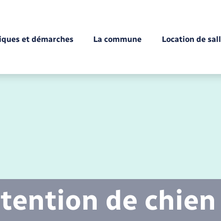
tiques et démarches
La commune
Location de sal
Déchèteries
Documents d’identité
Enfance
Conseil municipal
Etat-civil - Papiers -
Citoyenneté
tention de chien
Mariage – PACS