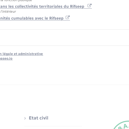
ns les collectivités territoriales du Rifseep
l'intérieur
nités cumulables avec le Rifseep
n légale et administrative
baseo.io
Etat civil