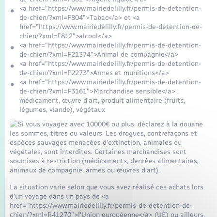
<a href="https://www.mairiedelilly.fr/permis-de-detention-
de-chien/?xml=F804">Tabac</a> et <a
href="https://www.mairiedelilly.fr/permis-de-detention-de-
chien/?xml=F812">alcool</a>
<a href="https://www.mairiedelilly.fr/permis-de-detention-
de-chien/?xml=F21374">Animal de compagnie</a>
<a href="https://www.mairiedelilly.fr/permis-de-detention-
de-chien/?xml=F2273">Armes et munitions</a>
<a href="https://www.mairiedelilly.fr/permis-de-detention-
de-chien/?xml=F3161">Marchandise sensible</a> :
médicament, œuvre d'art, produit alimentaire (fruits,
légumes, viande), végétaux
La situation varie selon que vous avez réalisé ces achats lors
d'un voyage dans un pays de <a
href="https://www.mairiedelilly.fr/permis-de-detention-de-
chien/?xml=R41270">l'Union européenne</a> (UE) ou ailleurs.