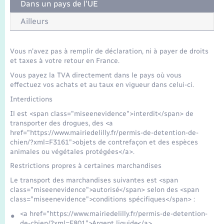
Dans un pays de l'UE
Ailleurs
Vous n'avez pas à remplir de déclaration, ni à payer de droits
et taxes à votre retour en France.
Vous payez la TVA directement dans le pays où vous
effectuez vos achats et au taux en vigueur dans celui-ci.
Interdictions
Il est <span class="miseenevidence">interdit</span> de
transporter des drogues, des <a
href="https://www.mairiedelilly.fr/permis-de-detention-de-
chien/?xml=F3161">objets de contrefaçon et des espèces
animales ou végétales protégées</a>.
Restrictions propres à certaines marchandises
Le transport des marchandises suivantes est <span
class="miseenevidence">autorisé</span> selon des <span
class="miseenevidence">conditions spécifiques</span> :
<a href="https://www.mairiedelilly.fr/permis-de-detention-
de-chien/?xml=F801">Argent liquide</a>