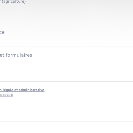
 (agriculture)
ce
 et formulaires
n légale et administrative
baseo.io