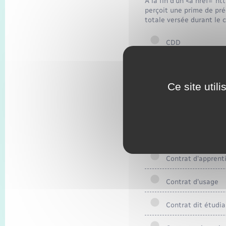
À la fin d'un <a href="h
perçoit une prime de pr
totale versée durant le c
CDD
Contrat d'intérim
Ce site util
Contrat de profess
Contrat unique d'i
Contrat d'accompa
Contrat d'apprent
Contrat d'usage
Contrat dit étudian