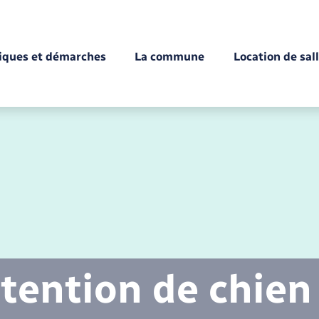
tiques et démarches
La commune
Location de sal
Déchèteries
Documents d’identité
Enfance
Conseil municipal
Etat-civil - Papiers -
Citoyenneté
tention de chien
Mariage – PACS