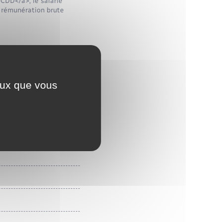
>CDD</a>, le salarié
 rémunération brute
ceux que vous