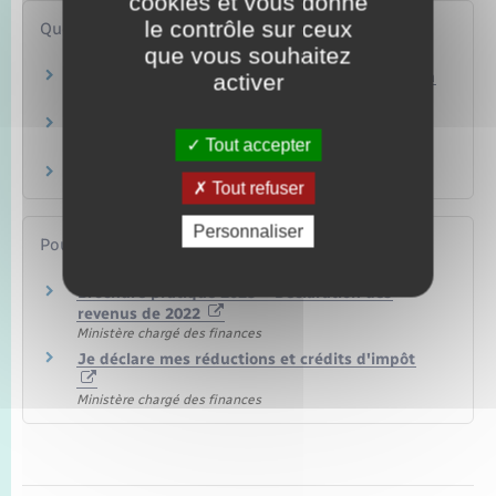
cookies et vous donne
le contrôle sur ceux
Questions ? Réponses !
que vous souhaitez
Impôt sur le revenu – Qu'est-ce qu'un enfant à
activer
charge ?
Quelle est la date limite pour faire sa
Tout accepter
déclaration de revenus ?
Comment déterminer son domicile fiscal ?
Tout refuser
Personnaliser
Pour en savoir plus
Brochure pratique 2023 – Déclaration des
revenus de 2022
Ministère chargé des finances
Je déclare mes réductions et crédits d'impôt
Ministère chargé des finances