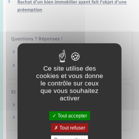
Rachat d'un bien immobilier ayant fait l'objet d'une
préemption
Questions ? Réponses !
Peut-on faire annuler une décision de
préemption d'une mairie ?
Que devient le bail d'un locataire dont le
Ce site utilise des
logement est préempté ?
cookies et vous donne
le contrôle sur ceux
que vous souhaitez
Et aussi
activer
Achat ou vente d'un logement
Logement
Tout accepter
Achat d'un terrain
Logement
Tout refuser