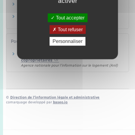
activer
Budget et charges de copropriété
Logement
Copropriété en difficulté
Tout accepter
Logement
Tout refuser
Pour en savoir plus
Personnaliser
Dossier relatif à l'assemblée générale des
copropriétaires
Agence nationale pour l'information sur le logement (Anil)
©
Direction de l’information légale et administrative
comarquage developpé par
baseo.io