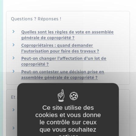
Questions ? Réponses !
Quelles sont les règles de vote en assemblée
générale de copropriété ?
Copropriétaires : quand demander
l'autorisation pour faire des travaux ?
Peut-on changer l'affectation d'un lot de
copropriété ?
Peut-on contester une décision prise en
assemblée générale de copropriété ?
Et aussi
Ce site utilise des
Acteurs de la copropriété (organisation
cookies et vous donne
juridique)
le contrôle sur ceux
Logement
que vous souhaitez
Documents de copropriété
Logement