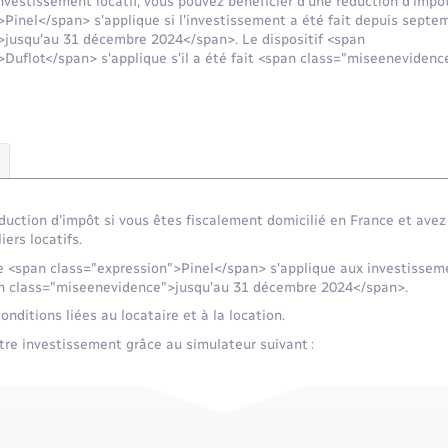
investissement locatif, vous pouvez bénéficier d'une réduction d'impôt
Pinel</span> s'applique si l'investissement a été fait depuis septe
jusqu'au 31 décembre 2024</span>. Le dispositif <span
Duflot</span> s'applique s'il a été fait <span class="miseenevidenc
duction d'impôt si vous êtes fiscalement domicilié en France et avez
ers locatifs.
e <span class="expression">Pinel</span> s'applique aux investissem
n class="miseenevidence">jusqu'au 31 décembre 2024</span>.
nditions liées au locataire et à la location.
re investissement grâce au simulateur suivant :