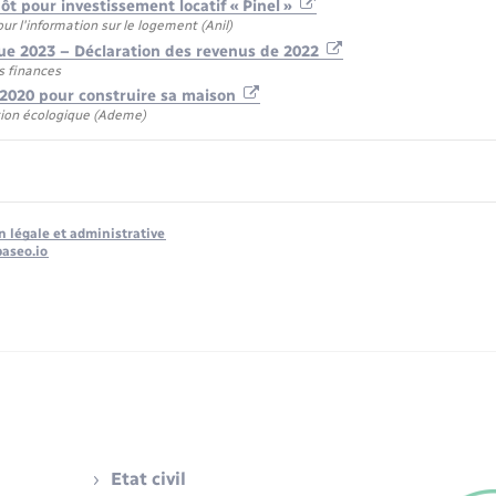
t pour investissement locatif « Pinel »
r l'information sur le logement (Anil)
ue 2023 – Déclaration des revenus de 2022
s finances
 2020 pour construire sa maison
tion écologique (Ademe)
n légale et administrative
baseo.io
Etat civil