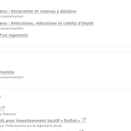
enu : déclaration et revenus à déclarer
 Consommation
enu : déductions, réductions et crédits d'impôt
 Consommation
d'un logement
rmandie
 Consommation
s
s finances
t pour investissement locatif « Duflot »
r l'information sur le logement (Anil)