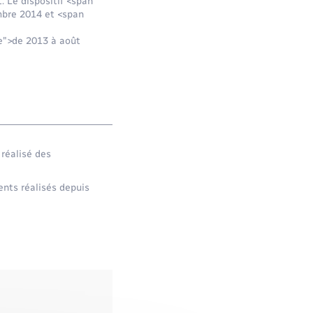
. Le dispositif <span
mbre 2014 et <span
e">de 2013 à août
 réalisé des
ents réalisés depuis