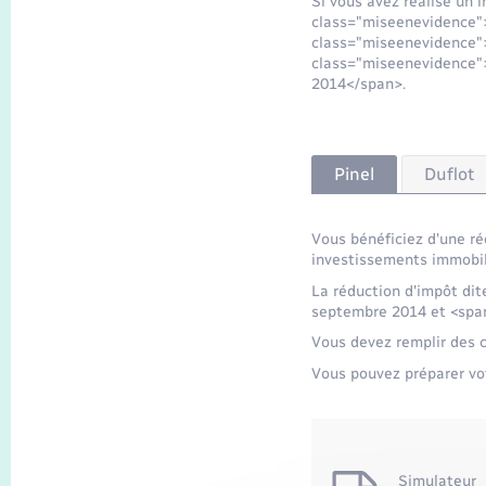
Si vous avez réalisé un 
class="miseenevidence">
class="miseenevidence">
class="miseenevidence">
2014</span>.
Pinel
Duflot
Vous bénéficiez d'une ré
investissements immobili
La réduction d'impôt dit
septembre 2014 et <spa
Vous devez remplir des co
Vous pouvez préparer vot
Simulateur