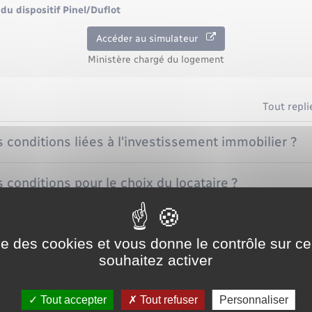
du dispositif Pinel/Duflot
Accéder au simulateur
Ministère chargé du logement
Tout repli
s conditions liées à l'investissement immobilier ?
 conditions pour le choix du locataire ?
ment doit-il être loué ?
ise des cookies et vous donne le contrôle sur 
souhaitez activer
tant de la réduction d'impôt ?
Tout accepter
Tout refuser
Personnaliser
rer ?