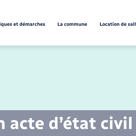
tiques et démarches
La commune
Location de sal
Déchèteries
Documents d’identité
Enfance
Conseil municipal
Etat-civil - Papiers -
Citoyenneté
acte d’état civil
Mariage – PACS