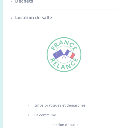
Déchets
Location de salle
FR
EN
Infos pratiques et démarches
Traduction du
DE
site automatisée
La commune
Location de salle