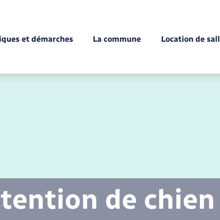
tiques et démarches
La commune
Location de sal
Déchèteries
Documents d’identité
Enfance
Conseil municipal
Etat-civil - Papiers -
Citoyenneté
tention de chien
Mariage – PACS