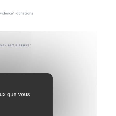
nevidence">donations
</a> sert à assurer
ceux que vous