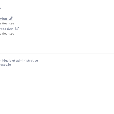
s
ation
s finances
ccession
s finances
n légale et administrative
baseo.io