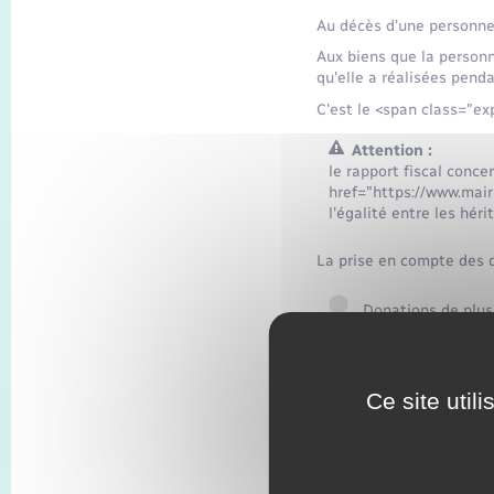
Au décès d'une personne,
Aux biens que la personn
qu'elle a réalisées pen
C'est le <span class="ex
Attention :
le rapport fiscal conc
href="https://www.mair
l'égalité entre les héri
La prise en compte des d
Donations de plus
Donations de moin
Ce site util
Textes de référen