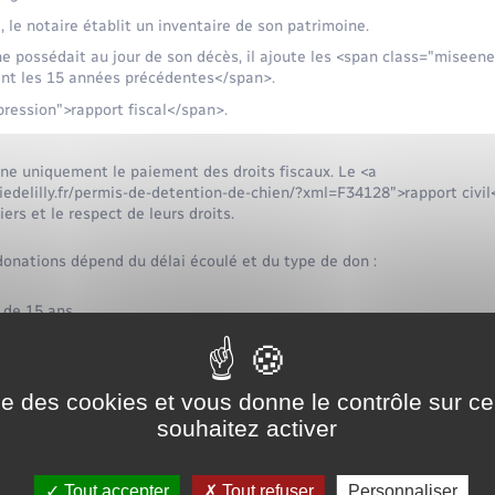
 le notaire établit un inventaire de son patrimoine.
e possédait au jour de son décès, il ajoute les <span class="misee
dant les 15 années précédentes</span>.
pression">rapport fiscal</span>.
erne uniquement le paiement des droits fiscaux. Le <a
iedelilly.fr/permis-de-detention-de-chien/?xml=F34128">rapport civil
tiers et le respect de leurs droits.
onations dépend du délai écoulé et du type de don :
 de 15 ans
s de 15 ans
ise des cookies et vous donne le contrôle sur 
souhaitez activer
ce
Tout accepter
Tout refuser
Personnaliser