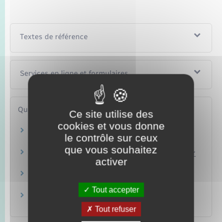
Textes de référence
Services en ligne et formulaires
Questions ? Réponses !
Ce site utilise des
cookies et vous donne
Quels sont les droits à payer sur une donation
le contrôle sur ceux
selon le lien avec le donateur ?
que vous souhaitez
Quelles sont les démarches fiscales à faire pour
activer
un don manuel ?
Quelles sont les démarches fiscales pour une
donation de bien immobilier ?
Tout accepter
Qu'est-ce que le rapport fiscal dans une
succession ?
Tout refuser