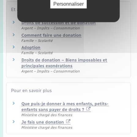
Personnaliser
Et aussi
Droits de succession et de donation
Argent – Impôts – Consommation
Comment faire une donation
Famille – Scolarité
Adoption
Famille – Scolarité
Droits de donation – Biens imposables et
principales exonérations
Argent – Impôts – Consommation
Pour en savoir plus
Que puis-je donner à mes enfants, petits-
enfants sans payer de droits ?
Ministère chargé des finances
Je fais une donation
Ministère chargé des finances