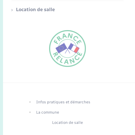
Location de salle
FR
EN
Infos pratiques et démarches
Traduction du
DE
site automatisée
La commune
Location de salle