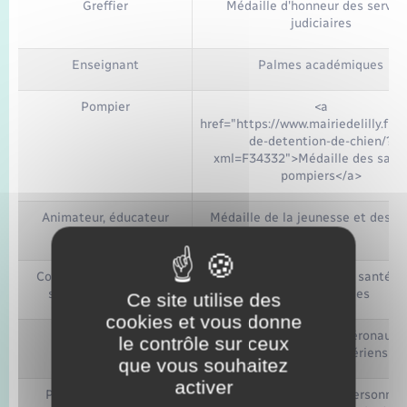
Greffier
Médaille d'honneur des servic
judiciaires
Enseignant
Palmes académiques
Pompier
<a
href="https://www.mairiedelilly.fr/p
de-detention-de-chien/?
xml=F34332">Médaille des sape
pompiers</a>
Animateur, éducateur
Médaille de la jeunesse et des s
sportif
Conseiller en économie
Médaille d'honneur de la santé e
sociale et familiale
affaires sociales
Ce site utilise des
cookies et vous donne
Aviation civile
Médaille d'honneur de l'aéronauti
le contrôle sur ceux
des transports aériens
que vous souhaitez
activer
Personnel civil de la
Médaille d'honneur au personnel c