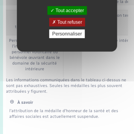
défense
relevant du ministère de la déf
Tout accepter
Personnel de
Médaille de l'administration territ
l'administration
de l'État
Tout refuser
territoriale de l'État
Personnaliser
Personnel du ministère de
Médaille de la sécurité intérie
l'intérieur et tout autre
personnel volontaire ou
bénévole œuvrant dans le
domaine de la sécurité
intérieure
Les informations communiquées dans le tableau ci-dessus ne
sont pas exhaustives. Seules les médailles les plus souvent
attribuées y figurent.
À savoir
l'attribution de la médaille d'honneur de la santé et des
affaires sociales est actuellement suspendue.