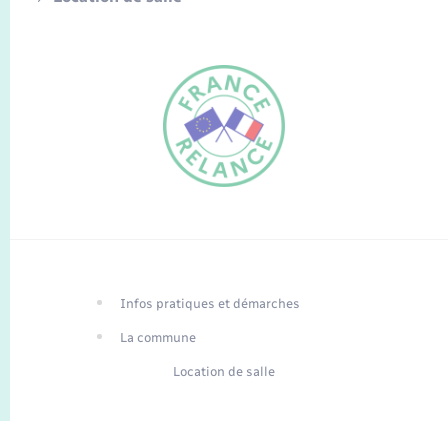
FR
EN
Infos pratiques et démarches
Traduction du
DE
site automatisée
La commune
Location de salle