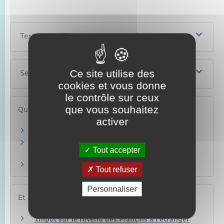
Textes de référence
Ce site utilise des
Services en ligne et formulaires
cookies et vous donne
le contrôle sur ceux
que vous souhaitez
Questions ? Réponses !
activer
Quand doit-on payer ses impôts ?
Quelle est la date limite pour faire sa
Tout accepter
déclaration de revenus ?
Quelles sanctions en cas de fraude fiscale ?
Tout refuser
Personnaliser
Et aussi
Impôt sur le revenu des Français à l'étranger