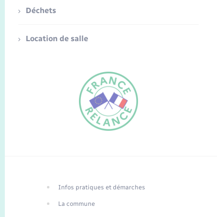
Déchets
Location de salle
FR
EN
Infos pratiques et démarches
Traduction du
DE
site automatisée
La commune