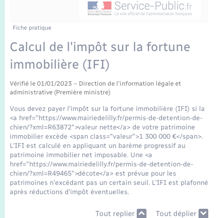
Enfants – Jeunes
Mariage – PACS
Fiche pratique
Calcul de l'impôt sur la fortune
Parrainage civil
immobilière (IFI)
Recensement
Vérifié le 01/01/2023 – Direction de l'information légale et
administrative (Première ministre)
Vous devez payer l'impôt sur la fortune immobilière (IFI) si la
<a href="https://www.mairiedelilly.fr/permis-de-detention-de-
chien/?xml=R63872">valeur nette</a> de votre patrimoine
immobilier excède <span class="valeur">1 300 000 €</span>.
L'IFI est calculé en appliquant un barème progressif au
patrimoine immobilier net imposable. Une <a
href="https://www.mairiedelilly.fr/permis-de-detention-de-
chien/?xml=R49465">décote</a> est prévue pour les
patrimoines n'excédant pas un certain seuil. L'IFI est plafonné
après réductions d'impôt éventuelles.
Tout replier
Tout déplier