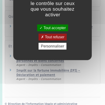
le contrôle sur ceux
que vous souhaitez
activer
Questions ? Réponses !
Impôt sur la fortune immobilière (IFI) : à quelle
Tout accepter
date évaluer le patrimoine ?
Tout refuser
Personnaliser
Et aussi
Impôt sur la fortune immobilière (IFI) :
personnes et biens concernés
Argent – Impôts – Consommation
Impôt sur la fortune immobilière (IFI) –
Déclaration et paiement
Argent – Impôts – Consommation
©
Direction de l’information légale et administrative