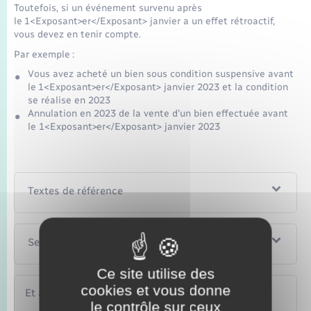
Toutefois, si un événement survenu après
le 1<Exposant>er</Exposant> janvier a un effet rétroactif,
vous devez en tenir compte.
Par exemple :
Vous avez acheté un bien sous condition suspensive avant
le 1<Exposant>er</Exposant> janvier 2023 et la condition
se réalise en 2023
Annulation en 2023 de la vente d'un bien effectuée avant
le 1<Exposant>er</Exposant> janvier 2023
Textes de référence
Services en ligne et formulaires
Ce site utilise des
cookies et vous donne
Et aussi
le contrôle sur ceux