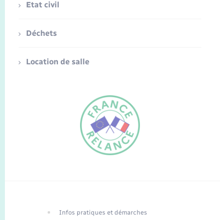
Etat civil
Déchets
Location de salle
FR
EN
Infos pratiques et démarches
Traduction du
DE