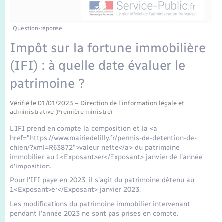
Enfants – Jeunes
Mariage – PACS
Question-réponse
Impôt sur la fortune immobilière
Parrainage civil
(IFI) : à quelle date évaluer le
Recensement
patrimoine ?
Vérifié le 01/01/2023 – Direction de l'information légale et
administrative (Première ministre)
L'IFI prend en compte la composition et la <a
href="https://www.mairiedelilly.fr/permis-de-detention-de-
chien/?xml=R63872">valeur nette</a> du patrimoine
immobilier au 1<Exposant>er</Exposant> janvier de l'année
d'imposition.
Pour l'IFI payé en 2023, il s'agit du patrimoine détenu au
1<Exposant>er</Exposant> janvier 2023.
Les modifications du patrimoine immobilier intervenant
pendant l'année 2023 ne sont pas prises en compte.