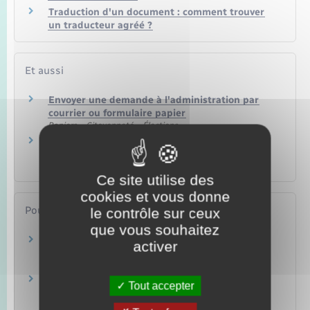
Traduction d'un document : comment trouver
un traducteur agréé ?
Et aussi
Envoyer une demande à l'administration par
courrier ou formulaire papier
Papiers – Citoyenneté – Élections
Obligation de motivation d'une décision
administrative
Papiers – Citoyenneté – Élections
Ce site utilise des
cookies et vous donne
Pour en savoir plus
le contrôle sur ceux
que vous souhaitez
Services en ligne et formulaires
activer
Direction de l'information légale et administrative (Dila) –
Première ministre
Exceptions à la SVE – collectivités territoriales,
Tout accepter
établissements publics, EPCI
Legifrance