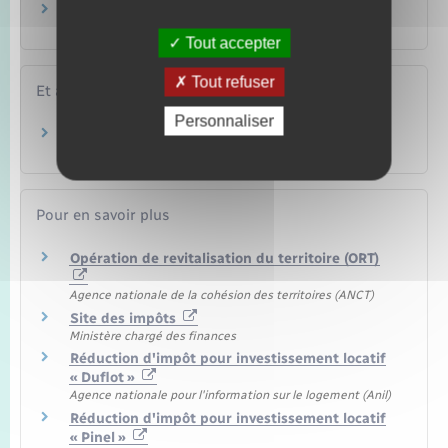
Achat ou vente d'un logement
Logement
Tout accepter
Tout refuser
Et aussi
Personnaliser
Dispositifs Pinel et Duflot
Argent – Impôts – Consommation
Pour en savoir plus
Opération de revitalisation du territoire (ORT)
Agence nationale de la cohésion des territoires (ANCT)
Site des impôts
Ministère chargé des finances
Réduction d'impôt pour investissement locatif
« Duflot »
Agence nationale pour l'information sur le logement (Anil)
Réduction d'impôt pour investissement locatif
« Pinel »