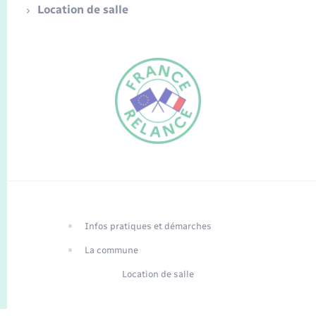
Location de salle
FR
EN
Infos pratiques et démarches
Traduction du
DE
site automatisée
La commune
Location de salle