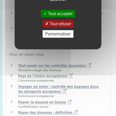
rapporter en France ?
Argent – Impôts – Consommation
Payez-vous des droits de douane sur vos achats
Tout accepter
lors de voyage (UE et étranger) ?
Argent – Impôts – Consommation
Tout refuser
Contrôle de sécurité : fouille corporelle,
vérification d'un sac, du véhicule…
Personnaliser
Papiers – Citoyenneté – Élections
Pour en savoir plus
Tout savoir sur les contrôles douaniers
Ministère chargé des finances
Pays de l'Union européenne
Commission européenne
Voyager en avion : contrôle des bagages dans
les aéroports européens
Commission européenne
Passer la douane en Suisse
Confédération suisse
Rayon des douanes : définition