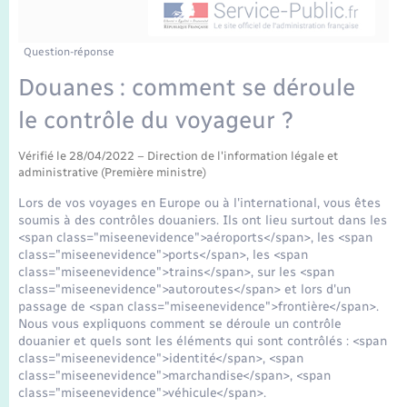
Enfants – Jeunes
Mariage – PACS
Question-réponse
Douanes : comment se déroule
Parrainage civil
le contrôle du voyageur ?
Recensement
Vérifié le 28/04/2022 – Direction de l'information légale et
administrative (Première ministre)
Lors de vos voyages en Europe ou à l'international, vous êtes
soumis à des contrôles douaniers. Ils ont lieu surtout dans les
<span class="miseenevidence">aéroports</span>, les <span
class="miseenevidence">ports</span>, les <span
class="miseenevidence">trains</span>, sur les <span
class="miseenevidence">autoroutes</span> et lors d'un
passage de <span class="miseenevidence">frontière</span>.
Nous vous expliquons comment se déroule un contrôle
douanier et quels sont les éléments qui sont contrôlés : <span
class="miseenevidence">identité</span>, <span
class="miseenevidence">marchandise</span>, <span
class="miseenevidence">véhicule</span>.