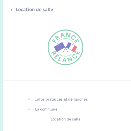
Location de salle
FR
EN
Infos pratiques et démarches
Traduction du
DE
site automatisée
La commune
Location de salle